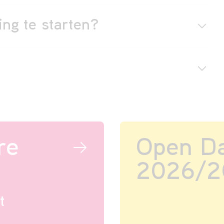
ing te starten?
re
Open D
2026/2
t