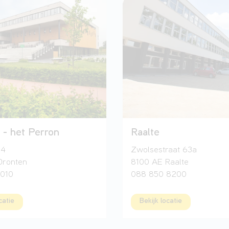
 - het Perron
Raalte
 4
Zwolsestraat 63a
Dronten
8100 AE Raalte
010
088 850 8200
catie
Bekijk locatie