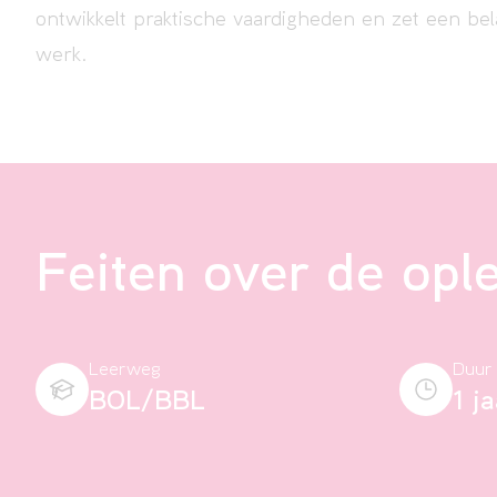
ontwikkelt praktische vaardigheden en zet een bela
werk.
Feiten over de opl
Leerweg
Duur
BOL/BBL
1 j