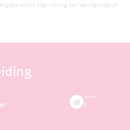
ngrijke eerste stap richting een vervolgstudie of
eiding
Niveau
aar
1