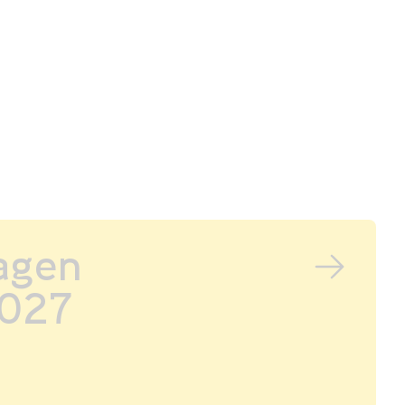
agen
027