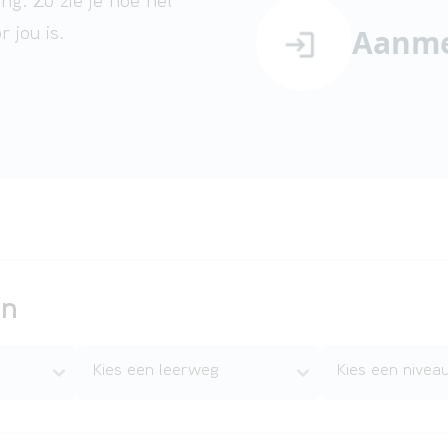
g. Zo zie je hoe het
Aanme
r jou is.
in