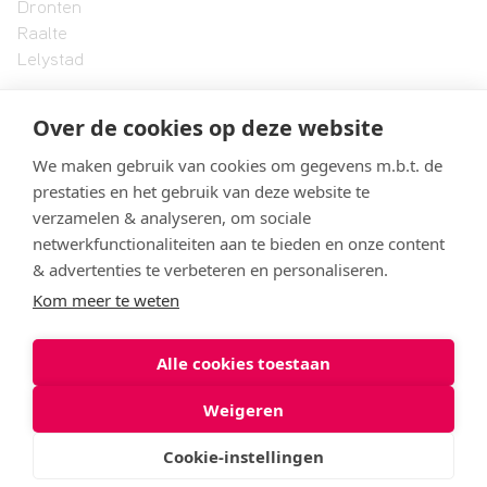
Dronten
Raalte
Lelystad
Over de cookies op deze website
Landstede MBO
Onze organisatie
We maken gebruik van cookies om gegevens m.b.t. de
Formele documenten en protocollen
prestaties en het gebruik van deze website te
Vacatures
verzamelen & analyseren, om sociale
Klachtenbehandeling
netwerkfunctionaliteiten aan te bieden en onze content
& advertenties te verbeteren en personaliseren.
Kom meer te weten
© 2026 Landstede MBO
Alle cookies toestaan
Privacyverklaring
Cookies
Weigeren
Cookie-instellingen