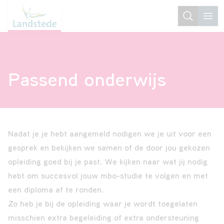
Jouw
Voor
Passend onderwijs
favorieten
jongeren
Voor
volwassenen
Nadat je je hebt aangemeld nodigen we je uit voor een
gesprek en bekijken we samen of de door jou gekozen
Open
opleiding goed bij je past. We kijken naar wat jij nodig
Huis
hebt om succesvol jouw mbo-studie te volgen en met
een diploma af te ronden.
Zo heb je bij de opleiding waar je wordt toegelaten
Studiekeuze
misschien extra begeleiding of extra ondersteuning