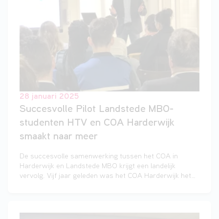
28 januari 2025
Succesvolle Pilot Landstede MBO-
studenten HTV en COA Harderwijk
smaakt naar meer
De succesvolle samenwerking tussen het COA in
Harderwijk en Landstede MBO krijgt een landelijk
vervolg. Vijf jaar geleden was het COA Harderwijk het
eerste asielzoekerscentrum in Nederland waar
studenten van de opleiding Handhaving, Toezicht en
Veiligheid (HTV) stage konden lopen. De positieve
resultaten van deze samenwerking hebben geleid tot