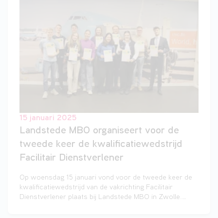
het benodigde draagvlak voor de pilot door de SBB
(Samenwerkingsorganisatie Beroepsonderwijs
Bedrijfsleven). Dit opent de deur voor een aantal
andere COA-locaties in Nederland om HTV-studenten
een waardevolle stageplek aan te bieden.
15 januari 2025
Landstede MBO organiseert voor de
tweede keer de kwalificatiewedstrijd
Facilitair Dienstverlener
Op woensdag 15 januari vond voor de tweede keer de
kwalificatiewedstrijd van de vakrichting Facilitair
Dienstverlener plaats bij Landstede MBO in Zwolle.
Deze wedstrijd maakt deel uit van Skills Heroes, de
landelijke vakwedstrijden voor het mbo.