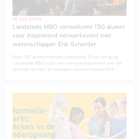
18 juni 2024
Landstede MBO verwelkomt 150 alumni
voor inspirerend netwerkevent met
wetenschapper Erik Scherder
Ruim 150 alumni keerden woensdag 12 juni terug op
Landstede MBO voor een netwerkevenement met als
speciale spreker de bevlogen wetenschapper Erik
Scherder. De professor/hoogleraar aan o.a. de Vrije
Universiteit van Amsterdam gaf aan de oud-studenten
een boeiend betoog over de werking van de hersenen,
het belang en de invloed op de gezondheid door onder
andere beweging en het gevaar van digitale
ontwikkelingen en social media.