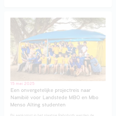
door de docenten van Landstede MBO. Een
carrièreswitch, want eerder werkte ze fulltime als
productiemedewerker. “Ik wilde meer met mijn handen
werken, praktisch bezig zijn in plaats van een saaie
kantoorbaan.”
15 mei 2025
Een onvergetelijke projectreis naar
Namibië voor Landstede MBO en Mbo
Menso Alting studenten
Bij aankomst in het plaatsje Rehoboth werden de