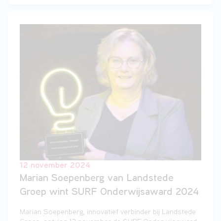
zes weken oriënteren op hun toekomstige studie- en
beroepskeuzes. Zes woensdagmiddagen volgden ze
interactieve lessen bij de opleiding van hun keuze. MBO
Match is een mooie samenwerking tussen Landstede
MBO Harderwijk en de regionale vo-scholen RSG
Slingerbos | RSG Levant, Morgen College en
Groevenbeek Ermelo.
12 november 2024
Marian Soepenberg van Landstede
Groep wint SURF Onderwijsaward 2024
Marian Soepenberg, innovatief verbinder bij Landstede