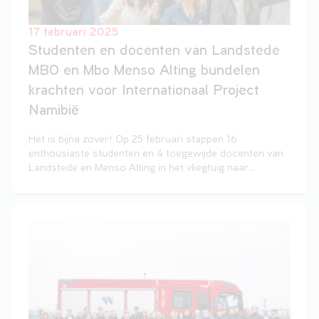
17 februari 2025
Studenten en docenten van Landstede
MBO en Mbo Menso Alting bundelen
krachten voor Internationaal Project
Namibië
Het is bijna zover! Op 25 februari stappen 16
enthousiaste studenten en 4 toegewijde docenten van
Landstede en Menso Alting in het vliegtuig naar
Namibië. Ze gaan zich bijna twee weken inzetten voor
een bijzonder project in samenwerking met Stichting
Lighthouse Ministry NL in Rehoboth. Twee weken lang
zetten de studenten zich in voor onder andere
onderwijs, sportactiviteiten en een bouwproject. Een
levens veranderende ervaring die niet alleen impact
heeft op de gemeenschap, maar ook op de studenten
en docenten zelf.