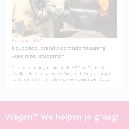
14 maart 2024
Keuzedeel brandweerondersteuning
voor mbo-studenten
De mbo-instellingen Landstede MBO en Deltion in
Zwolle hebben in samenwerking met Veiligheidsregio
IJsselland en Stichting Brandweeropleidingen BOGO
het keuzedeel ‘Verdieping brandveiligheid en
ondersteunen van de brandweer’ voor mbo-studenten
ontwikkeld.
Vragen? We helpen je graag!