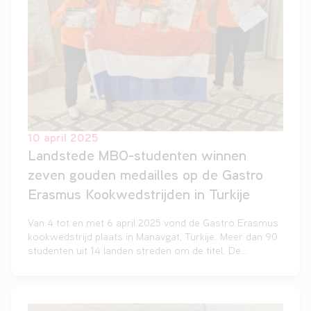
10 april 2025
Landstede MBO-studenten winnen
zeven gouden medailles op de Gastro
Erasmus Kookwedstrijden in Turkije
Van 4 tot en met 6 april 2025 vond de Gastro Erasmus
kookwedstrijd plaats in Manavgat, Turkije. Meer dan 90
studenten uit 14 landen streden om de titel. De
wedstrijd, die dit jaar voor de tweede keer werd
georganiseerd, is een initiatief van Erasmus+ en biedt
jonge koks de kans om hun talenten te tonen op een
internationaal podium.