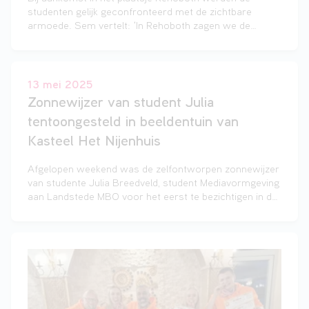
studenten gelijk geconfronteerd met de zichtbare
armoede. Sem vertelt: ‘In Rehoboth zagen we de
armoede. We gingen van verharde wegen naar
onverharde paden, de huizen zijn klein en simpel. Silas
voegde toe: ‘In het echt voelde je de armoede echt nog
veel sterker dan via foto’s die ik vooraf had gezien.’
13 mei 2025
Zonnewijzer van student Julia
tentoongesteld in beeldentuin van
Kasteel Het Nijenhuis
Afgelopen weekend was de zelfontworpen zonnewijzer
van studente Julia Breedveld, student Mediavormgeving
aan Landstede MBO voor het eerst te bezichtigen in de
beeldentuin van Kasteel Het Nijenhuis, een van de
locaties van Museum de Fundatie. Het kunstwerk heeft
ze samen met Cibap-collega Janneke Woltjer gecreëerd
en is onderdeel van het PROTO-project Artists in
Residence.