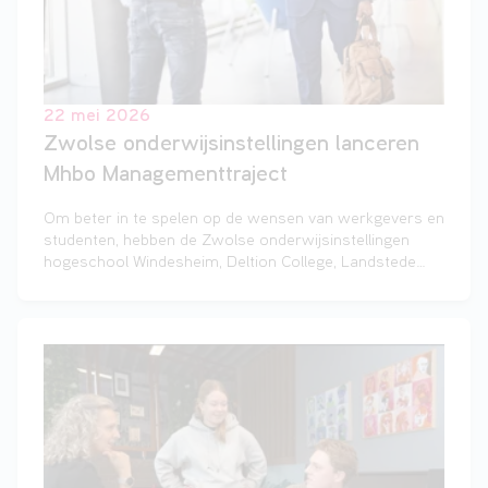
22 mei 2026
Zwolse onderwijsinstellingen lanceren
Mhbo Managementtraject
Om beter in te spelen op de wensen van werkgevers en
studenten, hebben de Zwolse onderwijsinstellingen
hogeschool Windesheim, Deltion College, Landstede
MBO en mbo Menso Alting een Mhbo
Managementtraject ontwikkeld binnen het economisch
beroepsonderwijs. Vanaf komend schooljaar starten de
eerste twintig studenten in Zwolle.