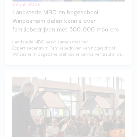
02 juli 2024
Landstede MBO en hogeschool
Windesheim delen kennis over
familiebedrijven met 500.000 mbo’ers
Landstede MBO heeft samen met het
Expertisecentrum Familiebedrijven van hogeschool
Windesheim opgedane praktische kennis vertaald in de
vorm van het keuzedeel ‘Het familiebedrijf’. Dit
keuzedeel is sinds vandaag landelijk beschikbaar voor
alle mbo-instellingen in Nederland. Mbo-studenten
kunnen vanaf aankomend schooljaar meer leren over
de bedrijfsvoering binnen familiebedrijven.