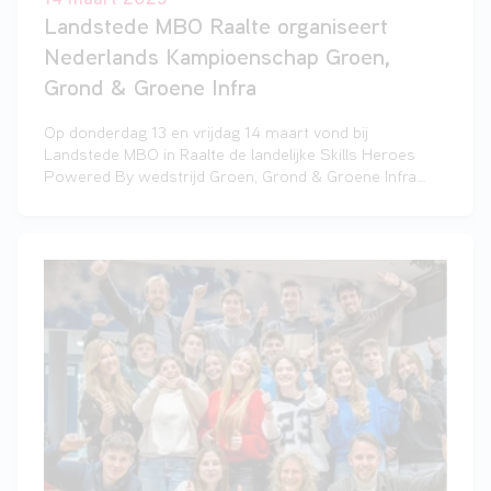
14 maart 2025
Landstede MBO Raalte organiseert
Nederlands Kampioenschap Groen,
Grond & Groene Infra
Op donderdag 13 en vrijdag 14 maart vond bij
Landstede MBO in Raalte de landelijke Skills Heroes
Powered By wedstrijd Groen, Grond & Groene Infra
plaats. Studenten van acht mbo-scholen – Aeres MBO,
Curio, Landstede MBO, Lentiz Onderwijsgroep, VONK,
Yuverta mbo, Zone.college en DC Terra – lieten hun
vakmanschap zien tijdens deze spannende wedstrijd.