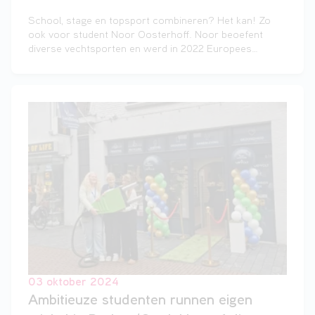
School, stage en topsport combineren? Het kan! Zo
ook voor student Noor Oosterhoff. Noor beoefent
diverse vechtsporten en werd in 2022 Europees
kampioen Brazilian Jiu Jitsu in de blauwe-banddivisie.
Ongeveer een maand geleden stapten Noor en haar
coach Erik van der Wal in het vliegtuig naar het WK in
Japan met maar één doel: winnen. En dat is precies
wat ze deed! Noor pakte niet één, maar twee gouden
medailles in haar gewichtsklasse bij de vechtsport
Brazilian Jiu Jitsu.
03 oktober 2024
Ambitieuze studenten runnen eigen