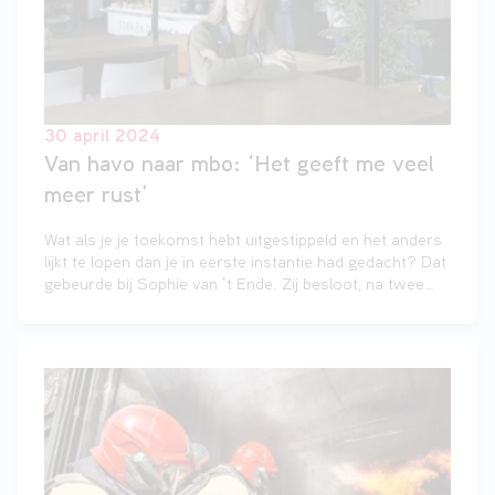
30 april 2024
Van havo naar mbo: ‘Het geeft me veel
meer rust’
Wat als je je toekomst hebt uitgestippeld en het anders
lijkt te lopen dan je in eerste instantie had gedacht? Dat
gebeurde bij Sophie van ’t Ende. Zij besloot, na twee
keer gezakt te zijn voor haar havo-examen, om naar
het mbo in Zwolle te gaan. ‘’Het geeft mij veel meer
rust’’.