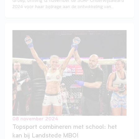
Groep, ontving 12 november de SURF Onderwijsaward
2024 voor haar bijdrage aan de ontwikkeling van
immersive room, waarin studenten levensechte
beroepssituaties ervaren. Volgens de jury laat zij zien
hoe technologie écht tot leven kan komen in het
onderwijs. “Ze pioniert met toepassingen die niet alleen
vernieuwend zijn, maar ook breed inzetbaar, vooral
binnen het mbo.”
08 november 2024
Topsport combineren met school: het
kan bij Landstede MBO!