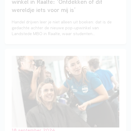
winkel in Raalte: ‘Ontdekken of dit
wereldje iets voor mij is’
Handel drijven leer je niet alleen uit boeken: dat is de
gedachte achter de nieuwe pop-upwinkel van
Landstede MBO in Raalte, waar studenten
praktijkervaring opdoen. Woensdag is de winkel onder
grote belangstelling officieel geopend. ,,Heel blij dat we
deze kans krijgen.”
18 september 2024