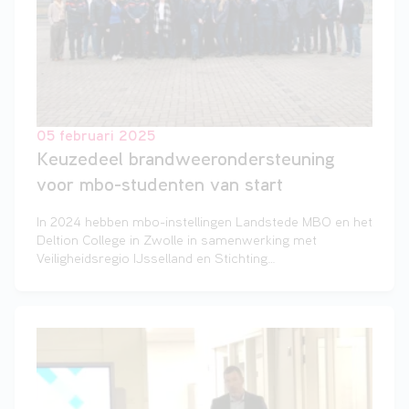
05 februari 2025
Keuzedeel brandweerondersteuning
voor mbo-studenten van start
In 2024 hebben mbo-instellingen Landstede MBO en het
Deltion College in Zwolle in samenwerking met
Veiligheidsregio IJsselland en Stichting
Brandweeropleidingen BOGO het keuzedeel ‘Verdieping
brandveiligheid en ondersteunen van de brandweer’
voor mbo-studenten ontwikkeld. Vandaag, op 4
februari, 2025 zijn de eerste studenten gestart met het
traject.