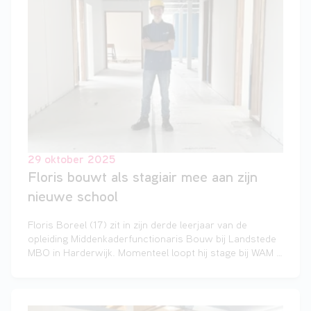
29 oktober 2025
Floris bouwt als stagiair mee aan zijn
nieuwe school
Floris Boreel (17) zit in zijn derde leerjaar van de
opleiding Middenkaderfunctionaris Bouw bij Landstede
MBO in Harderwijk. Momenteel loopt hij stage bij WAM &
Van Duren, binnen de renovatietak van deel E&G
Landstede MBO Harderwijk. Hier werkt hij mee aan een
grote renovatie die naar verwachting eind november
klaar is. “Het is interessant om verder te bouwen op