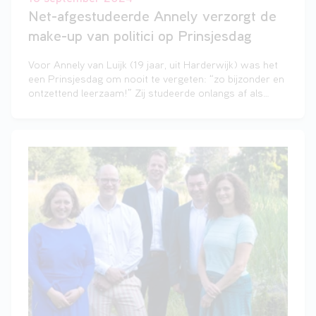
Net-afgestudeerde Annely verzorgt de
make-up van politici op Prinsjesdag
Voor Annely van Luijk (19 jaar, uit Harderwijk) was het
een Prinsjesdag om nooit te vergeten: “zo bijzonder en
ontzettend leerzaam!” Zij studeerde onlangs af als
schoonheidsspecialiste bij Landstede MBO.
Gisterenmorgen om half acht stond ze vol
enthousiasme klaar in Den Haag om de make-up van
bewindslieden en Tweede Kamerleden te verzorgen.