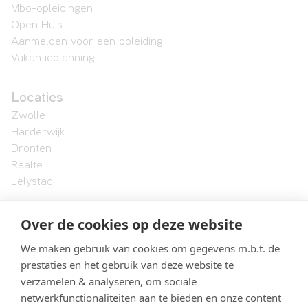
Mbo-opleidingen
Open Huis
Aanmelden voor een opleiding
Vakantieplanning
Locaties
Zwolle
Harderwijk
Dronten
Raalte
Lelystad
Over de cookies op deze website
Landstede MBO
Onze organisatie
We maken gebruik van cookies om gegevens m.b.t. de
Formele documenten en protocollen
prestaties en het gebruik van deze website te
Vacatures
verzamelen & analyseren, om sociale
Klachtenbehandeling
netwerkfunctionaliteiten aan te bieden en onze content