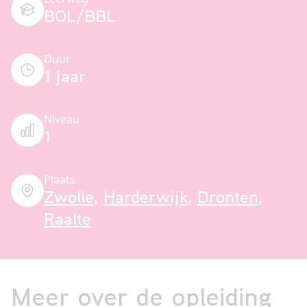
BOL/BBL
Duur
1 jaar
Niveau
1
Plaats
Zwolle
,
Harderwijk
,
Dronten
,
Raalte
Meer over de opleiding