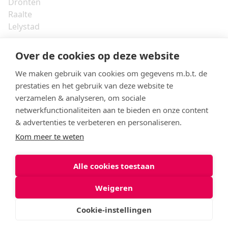
Dronten
Raalte
Lelystad
Over de cookies op deze website
Landstede MBO
Onze organisatie
We maken gebruik van cookies om gegevens m.b.t. de
Formele documenten en protocollen
prestaties en het gebruik van deze website te
Vacatures
verzamelen & analyseren, om sociale
Klachtenbehandeling
netwerkfunctionaliteiten aan te bieden en onze content
& advertenties te verbeteren en personaliseren.
Kom meer te weten
© 2026 Landstede MBO
Alle cookies toestaan
Privacyverklaring
Cookies
Weigeren
Cookie-instellingen