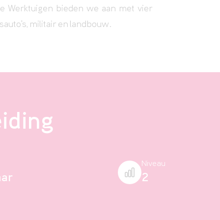
le Werktuigen bieden we aan met vier
sauto's
,
militair
en
landbouw
.
eiding
Niveau
aar
2