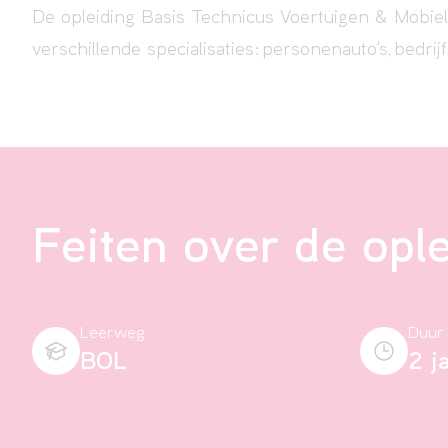
De opleiding Basis Technicus Voertuigen & Mobie
verschillende specialisaties:
personenauto's
,
bedrijf
Feiten over de opl
Leerweg
Duur
BOL
2 j