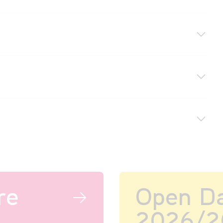
re
Open D