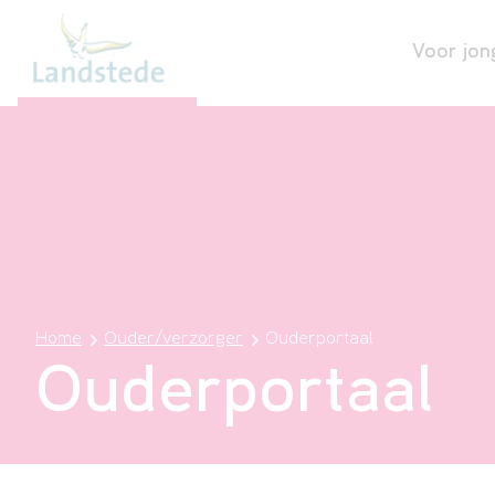
Voor jon
Home
Ouder/verzorger
Ouderportaal
Ouderportaal