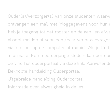
Ouder(s)/verzorger(s) van onze studenten waarvan
ontvangen een mail met inloggegevens voor hun ac
heb je toegang tot het rooster en de aan- en afwe
absent melden of voor hem/haar verlof aanvragen
via internet op de computer of mobiel. Als je kind 
informatie. Een meerderjarige student kan per oude
Je vind het ouderportaal via
deze link
. Aanvullend
Beknopte handleiding Ouderportaal
Uitgebreide handleiding Ouderportaal
Informatie over afwezigheid in de les