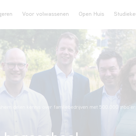
geren
Voor volwassenen
Open Huis
Studieke
eim delen kennis over familiebedrijven met 500.000 mbo’er