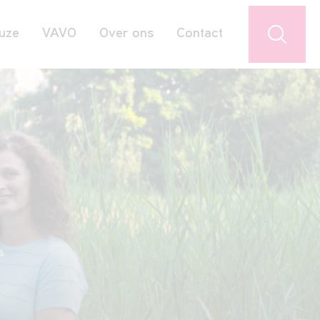
uze
VAVO
Over ons
Contact
Jouw favorieten
s