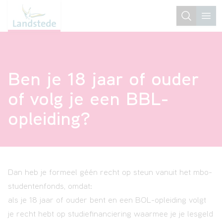
Jouw
Voor
Ben je 18 jaar of ouder
favorieten
jongeren
of volg je een BBL-
Voor
opleiding?
volwassenen
Open
Huis
Dan heb je formeel géén recht op steun vanuit het mbo-
studentenfonds, omdat:
als je 18 jaar of ouder bent en een BOL-opleiding volgt
Studiekeuze
je recht hebt op studiefinanciering waarmee je je lesgeld