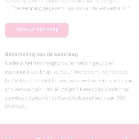
aanvraag aan het studentendossier toe te voegen.
Toestemming gegevens opslaan en te verwerken?
*
Beoordeling van de aanvraag
Nadat je het aanvraagformulier hebt ingevuld en
ingestuurd (zie knop 'verstuur' hierboven), wordt deze
beoordeeld. Je kunt binnen twee weken een reactie van
ons verwachten. Heb je vragen? Neem dan contact op
via
mbostudentenfonds@landstede.nl
of bel naar 088-
8507865.