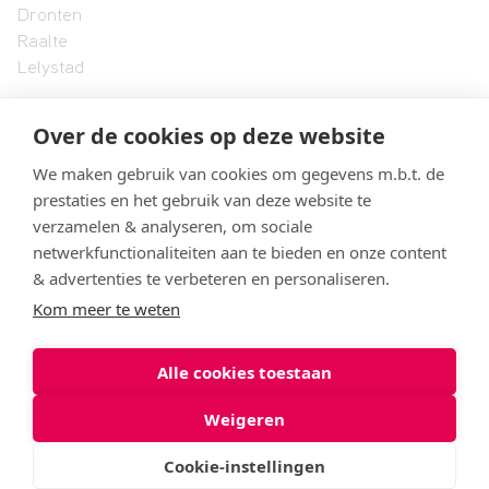
Dronten
Raalte
Lelystad
Over de cookies op deze website
Landstede MBO
Onze organisatie
We maken gebruik van cookies om gegevens m.b.t. de
Formele documenten en protocollen
prestaties en het gebruik van deze website te
Vacatures
verzamelen & analyseren, om sociale
Klachtenbehandeling
netwerkfunctionaliteiten aan te bieden en onze content
& advertenties te verbeteren en personaliseren.
Kom meer te weten
© 2026 Landstede MBO
Alle cookies toestaan
Privacyverklaring
Cookies
Weigeren
Cookie-instellingen