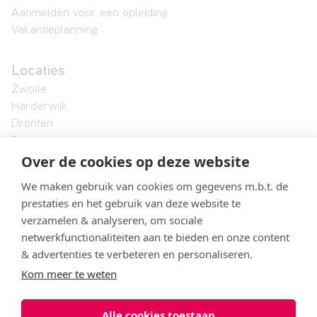
Aanmelden voor een opleiding
Vakantieplanning
Locaties
Zwolle
Harderwijk
Dronten
Raalte
Over de cookies op deze website
Lelystad
We maken gebruik van cookies om gegevens m.b.t. de
Landstede MBO
prestaties en het gebruik van deze website te
Onze organisatie
verzamelen & analyseren, om sociale
Formele documenten en protocollen
netwerkfunctionaliteiten aan te bieden en onze content
Vacatures
& advertenties te verbeteren en personaliseren.
Klachtenbehandeling
Kom meer te weten
Alle cookies toestaan