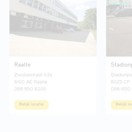
Raalte
Stadion
Zwolsestraat 63a
Stadionpl
8100 AE Raalte
8025 CP 
088 850 8200
088-850
Bekijk locatie
Bekijk lo