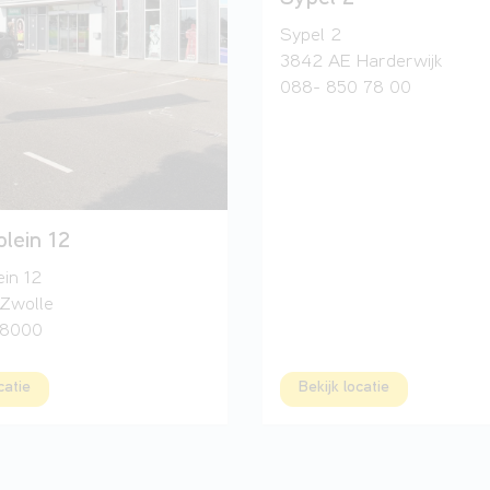
Sypel 2
3842 AE Harderwijk
088- 850 78 00
plein 12
ein 12
Zwolle
 8000
catie
Bekijk locatie