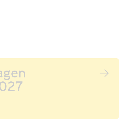
agen
027