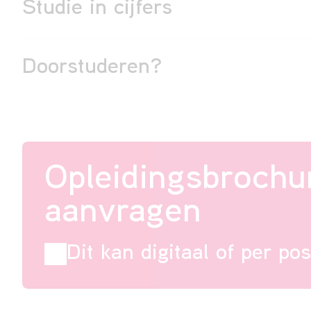
Studie in cijfers
Doorstuderen?
Opleidingsbrochu
aanvragen
Dit kan digitaal of per pos