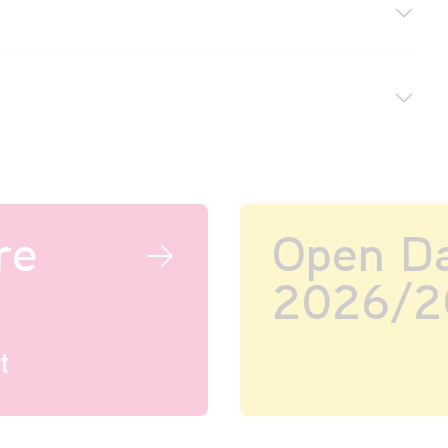
re
Open D
2026/2
t