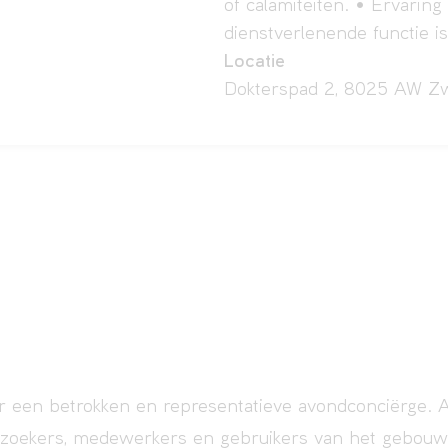
of calamiteiten. • Ervaring 
dienstverlenende functie i
Locatie
Dokterspad 2, 8025 AW Zw
ar een betrokken en representatieve avondconciërge. A
ezoekers, medewerkers en gebruikers van het gebouw 