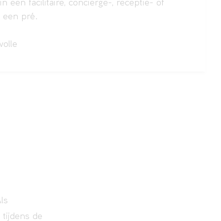
in een facilitaire, conciërge-, receptie- of
s een pré.
olle
ls
tijdens de