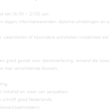
d van 16.00 – 21.00 uur;
n dagen, informatieavonden, diploma-uitreikingen en 
, calamiteiten of bijzondere activiteiten incidenteel ext
een goed gevoel voor dienstverlening. Iemand die zow
an met verschillende klussen.
ling;
 initiatief en weet van aanpakken;
schrijft goed Nederlands;
ratiewerkzaamheden);