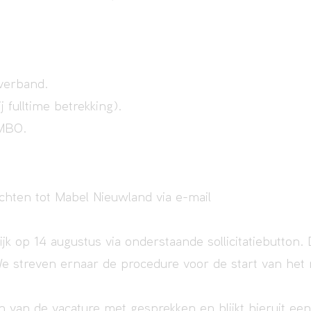
tverband.
 fulltime betrekking).
 MBO.
ichten tot Mabel Nieuwland via e-mail
ijk op 14 augustus via onderstaande sollicitatiebutton.
e streven ernaar de procedure voor de start van het
an van de vacature met gesprekken en blijkt hieruit ee