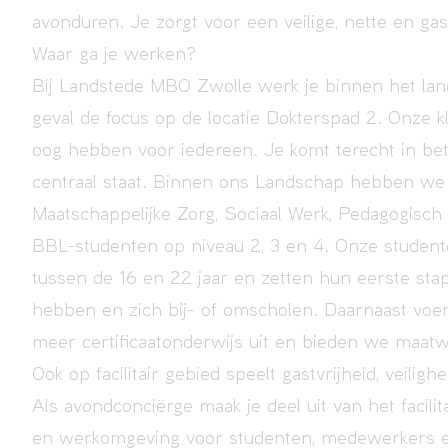
avonduren. Je zorgt voor een veilige, nette en ga
Waar ga je werken?
Bij Landstede MBO Zwolle werk je binnen het la
geval de focus op de locatie Dokterspad 2. Onze k
oog hebben voor iedereen. Je komt terecht in be
centraal staat. Binnen ons Landschap hebben we 
Maatschappelijke Zorg, Sociaal Werk, Pedagogisch
BBL-studenten op niveau 2, 3 en 4. Onze studente
tussen de 16 en 22 jaar en zetten hun eerste sta
hebben en zich bij- of omscholen. Daarnaast voe
meer certificaatonderwijs uit en bieden we maatw
Ook op facilitair gebied speelt gastvrijheid, veili
Als avondconciërge maak je deel uit van het facilita
en werkomgeving voor studenten, medewerkers e