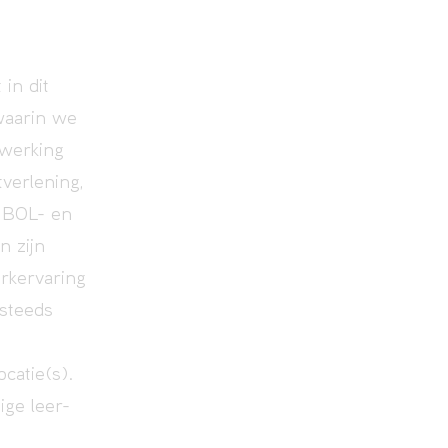
in dit
 waarin we
nwerking
verlening,
n BOL- en
n zijn
erkervaring
 steeds
ocatie(s).
ige leer-