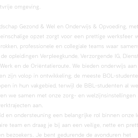
stvrije omgeving.
ndschap Gezond & Wel en Onderwijs & Opvoeding, met 
leinschalige opzet zorgt voor een prettige werksfeer
trokken, professionele en collegiale teams waar same
de opleidingen Verpleegkunde, Verzorgende IG, Dienst
 Werk en de Oriëntatieroute. We bieden onderwijs aa
n zijn volop in ontwikkeling; de meeste BOL-studente
ppen in hun vakgebied, terwijl de BBL-studenten al w
ren we samen met onze zorg- en welzijnsinstellingen
erktrajecten aan.
gheid en ondersteuning een belangrijke rol binnen onze l
ire team en draag je bij aan een veilige, nette en prett
n bezoekers. Je bent gedurende de avonduren het