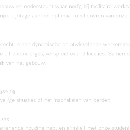
gebouw en ondersteunt waar nodig bij facilitaire wer
rijke bijdrage aan het optimaal functioneren van onze
terecht in een dynamische en afwisselende werkomgev
uit 5 conciërges, verspreid over 3 locaties. Samen dr
ruik van het gebouw.
geving;
eilige situaties of het inschakelen van derden;
ten;
tverlenende houding hebt en affiniteit met onze studen