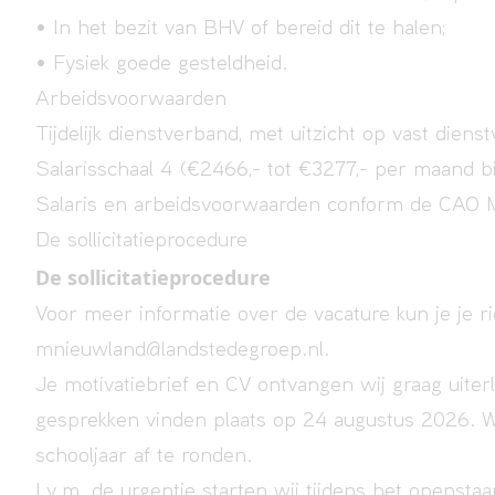
• In het bezit van BHV of bereid dit te halen;
• Fysiek goede gesteldheid.
Arbeidsvoorwaarden
Tijdelijk dienstverband, met uitzicht op vast diens
Salarisschaal 4 (€2466,- tot €3277,- per maand bij
Salaris en arbeidsvoorwaarden conform de CAO
De sollicitatieprocedure
De sollicitatieprocedure
Voor meer informatie over de vacature kun je je r
mnieuwland@landstedegroep.nl.
Je motivatiebrief en CV ontvangen wij graag uiterl
gesprekken vinden plaats op 24 augustus 2026. W
schooljaar af te ronden.
I.v.m. de urgentie starten wij tijdens het opensta