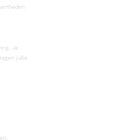
kzaamheden
ing. Je
agen jullie
ten.