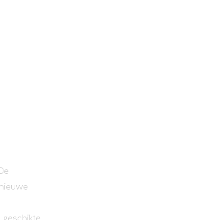
 De
 nieuwe
n geschikte