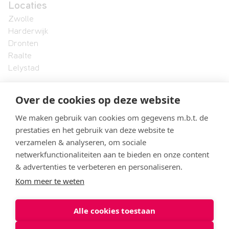
Locaties
Zwolle
Harderwijk
Dronten
Raalte
Lelystad
Over de cookies op deze website
Landstede MBO
Onze organisatie
We maken gebruik van cookies om gegevens m.b.t. de
Formele documenten en protocollen
prestaties en het gebruik van deze website te
Vacatures
verzamelen & analyseren, om sociale
Klachtenbehandeling
netwerkfunctionaliteiten aan te bieden en onze content
& advertenties te verbeteren en personaliseren.
Kom meer te weten
© 2026 Landstede MBO
Alle cookies toestaan
Privacyverklaring
Cookies