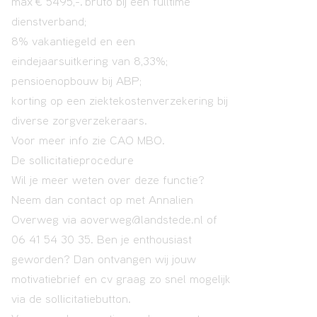
max € 5495,-. bruto bij een fulltime
dienstverband;
8% vakantiegeld en een
eindejaarsuitkering van 8,33%;
pensioenopbouw bij ABP;
korting op een ziektekostenverzekering bij
diverse zorgverzekeraars.
Voor meer info zie CAO MBO.
De sollicitatieprocedure
Wil je meer weten over deze functie?
Neem dan contact op met Annalien
Overweg via
aoverweg@landstede.nl
of
06 41 54 30 35. Ben je enthousiast
geworden? Dan ontvangen wij jouw
motivatiebrief en cv graag zo snel mogelijk
via de sollicitatiebutton.