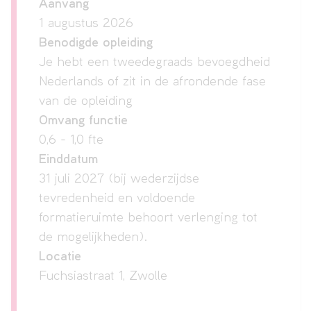
Aanvang
1 augustus 2026
Benodigde opleiding
VAVO
Je hebt een tweedegraads bevoegdheid
Nederlands of zit in de afrondende fase
van de opleiding
Over
Omvang functie
ons
0,6 - 1,0 fte
Einddatum
31 juli 2027 (bij wederzijdse
Contact
tevredenheid en voldoende
formatieruimte behoort verlenging tot
de mogelijkheden).
Locatie
Fuchsiastraat 1, Zwolle