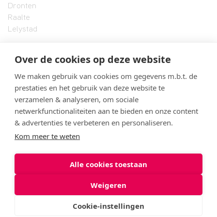
Dronten
Raalte
Lelystad
Over de cookies op deze website
Landstede MBO
Onze organisatie
We maken gebruik van cookies om gegevens m.b.t. de
Formele documenten en protocollen
prestaties en het gebruik van deze website te
Vacatures
verzamelen & analyseren, om sociale
Klachtenbehandeling
netwerkfunctionaliteiten aan te bieden en onze content
& advertenties te verbeteren en personaliseren.
Kom meer te weten
© 2026 Landstede MBO
Alle cookies toestaan
Privacyverklaring
Cookies
Weigeren
Cookie-instellingen