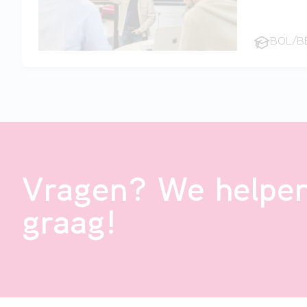
BOL/B
Vragen? We helpen
graag!