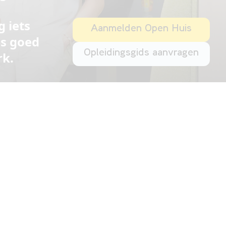
g iets
Aanmelden Open Huis
es goed
Opleidingsgids aanvragen
rk.