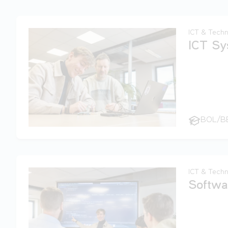
ICT & Techn
ICT Sy
BOL/B
ICT & Techn
Softwa