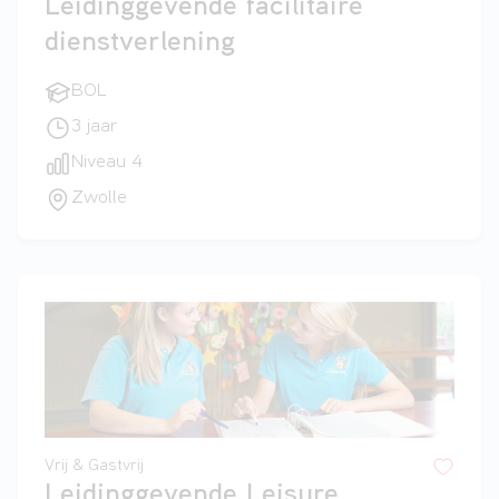
Leidinggevende facilitaire
dienstverlening
BOL
3 jaar
Niveau 4
Zwolle
Vrij & Gastvrij
Leidinggevende Leisure