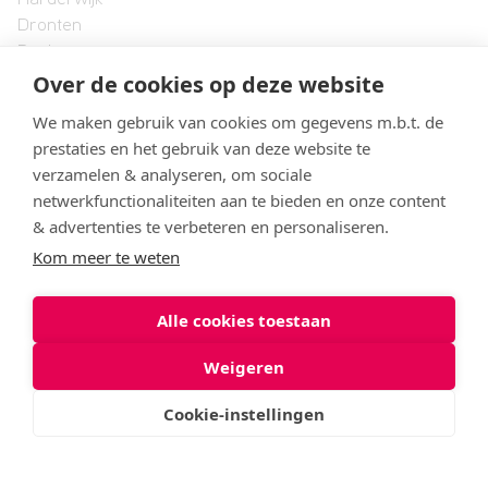
Harderwijk
Dronten
Raalte
Over de cookies op deze website
Lelystad
We maken gebruik van cookies om gegevens m.b.t. de
Landstede MBO
prestaties en het gebruik van deze website te
Onze organisatie
verzamelen & analyseren, om sociale
Formele documenten en protocollen
netwerkfunctionaliteiten aan te bieden en onze content
Vacatures
& advertenties te verbeteren en personaliseren.
Klachtenbehandeling
Kom meer te weten
Alle cookies toestaan
© 2026 Landstede MBO
Weigeren
Privacyverklaring
Cookie-instellingen
Cookies