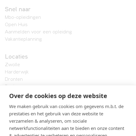
Snel naar
Mbo-opleidingen
Open Huis
Aanmelden voor een opleiding
Vakantieplanning
Locaties
Zwolle
Harderwijk
Dronten
Raalte
Over de cookies op deze website
Lelystad
We maken gebruik van cookies om gegevens m.b.t. de
Landstede MBO
prestaties en het gebruik van deze website te
Onze organisatie
verzamelen & analyseren, om sociale
Formele documenten en protocollen
netwerkfunctionaliteiten aan te bieden en onze content
Vacatures
& advertenties te verbeteren en personaliseren.