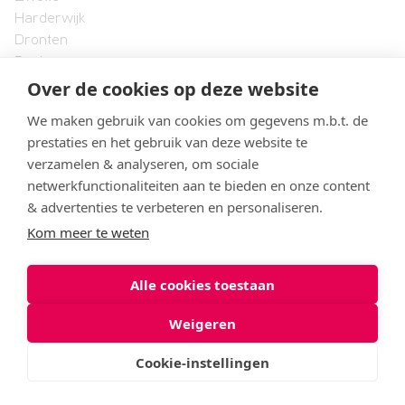
Harderwijk
Dronten
Raalte
Over de cookies op deze website
Lelystad
We maken gebruik van cookies om gegevens m.b.t. de
Landstede MBO
prestaties en het gebruik van deze website te
Onze organisatie
verzamelen & analyseren, om sociale
Formele documenten en protocollen
netwerkfunctionaliteiten aan te bieden en onze content
Vacatures
& advertenties te verbeteren en personaliseren.
Klachtenbehandeling
Kom meer te weten
Alle cookies toestaan
© 2026 Landstede MBO
Weigeren
Privacyverklaring
Cookie-instellingen
Cookies